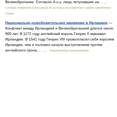
Великобритании. Согласно А.о.у. лица, вступавшие на… …
Словарь терминов (глоссарий) по истории государства и права зарубежных
стран
Национально‑освободительное движение в Ирландии
—
Конфликт между Ирландией и Великобританией длился около
900 лет. В 1172 году английский король Генрих II завоевал
Ирландию. В 1541 году Генрих VIII провозгласил себя королем
Ирландии, чем и положил начало выступлениям против
английского трона.… …
Энциклопедия ньюсмейкеров