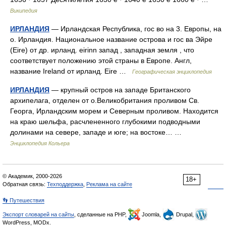
Википедия
ИРЛАНДИЯ
— Ирландская Республика, гос во на 3. Европы, на
о. Ирландия. Национальное название острова и гос ва Эйре
(Eire) от др. ирланд. eirinn запад , западная земля , что
соответствует положению этой страны в Европе. Англ,
название Ireland от ирланд. Eire …
Географическая энциклопедия
ИРЛАНДИЯ
— крупный остров на западе Британского
архипелага, отделен от о.Великобритания проливом Св.
Георга, Ирландским морем и Северным проливом. Находится
на краю шельфа, расчлененного глубокими подводными
долинами на севере, западе и юге; на востоке… …
Энциклопедия Кольера
© Академик, 2000-2026
18+
Обратная связь:
Техподдержка
,
Реклама на сайте
👣 Путешествия
Экспорт словарей на сайты
, сделанные на PHP,
Joomla,
Drupal,
WordPress, MODx.