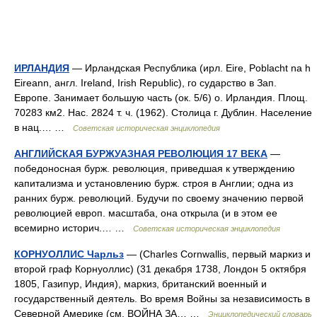
ИРЛАНДИЯ
— Ирландская Республика (ирл. Eire, Poblacht na h
Eireann, англ. Ireland, Irish Republic), го сударство в Зап.
Европе. Занимает большую часть (ок. 5/6) о. Ирландия. Площ.
70283 км2. Нас. 2824 т. ч. (1962). Столица г. Дублин. Население
в нац.… …
Советская историческая энциклопедия
АНГЛИЙСКАЯ БУРЖУАЗНАЯ РЕВОЛЮЦИЯ 17 ВЕКА
—
победоносная бурж. революция, приведшая к утверждению
капитализма и установлению бурж. строя в Англии; одна из
ранних бурж. революций. Будучи по своему значению первой
революцией европ. масштаба, она открыла (и в этом ее
всемирно историч.… …
Советская историческая энциклопедия
КОРНУОЛЛИС Чарльз
— (Charles Cornwallis, первый маркиз и
второй граф Корнуоллис) (31 декабря 1738, Лондон 5 октября
1805, Газипур, Индия), маркиз, британский военный и
государственный деятель. Во время Войны за независимость в
Северной Америке (см. ВОЙНА ЗА… …
Энциклопедический словарь